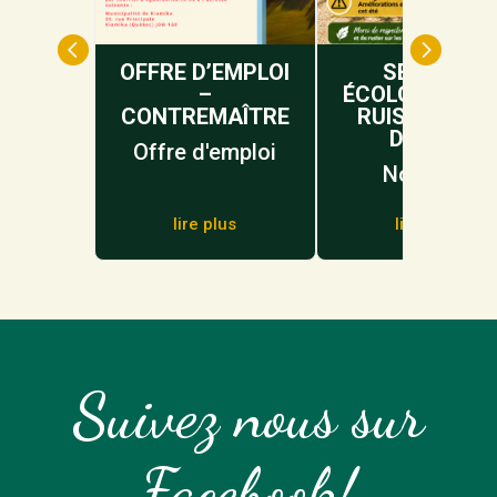


OFFRE D’EMPLOI
SENTIER
–
ÉCOLOGIQUE 
CONTREMAÎTRE
RUISSEAU DU
DIABLE
Offre d'emploi
Nouvelle
lire plus
lire plus
Suivez nous sur
Facebook!